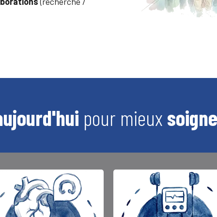
borations
(recherche /
aujourd'hui
pour mieux
soign