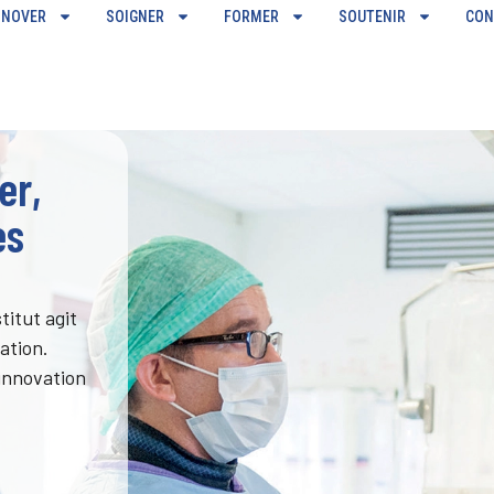
NNOVER
SOIGNER
FORMER
SOUTENIR
CON
er,
es
titut agit
ation.
’innovation